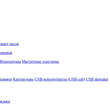
смарт-часов
ушников
Ионизаторы
Магнитные пластины
 памяти
Картридеры
USB-концентратор (USB-хаб)
USB флешки
кзаки