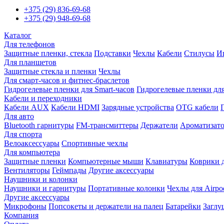
+375 (29) 836-69-68
+375 (29) 948-69-68
Каталог
Для телефонов
Защитные пленки, стекла
Подставки
Чехлы
Кабели
Стилусы
И
Для планшетов
Защитные стекла и пленки
Чехлы
Для смарт-часов и фитнес-браслетов
Гидрогелевые пленки для Smart-часов
Гидрогелевые пленки для
Кабели и переходники
Кабели AUX
Кабели HDMI
Зарядные устройства
OTG кабели
Для авто
Bluetooth гарнитуры
FM-трансмиттеры
Держатели
Ароматизат
Для спорта
Велоаксессуары
Спортивные чехлы
Для компьютера
Защитные пленки
Компьютерные мыши
Клавиатуры
Коврики 
Вентиляторы
Геймпады
Другие аксессуары
Наушники и колонки
Наушники и гарнитуры
Портативные колонки
Чехлы для Airpo
Другие аксессуары
Микрофоны
Попсокеты и держатели на палец
Батарейки
Заглу
Компания