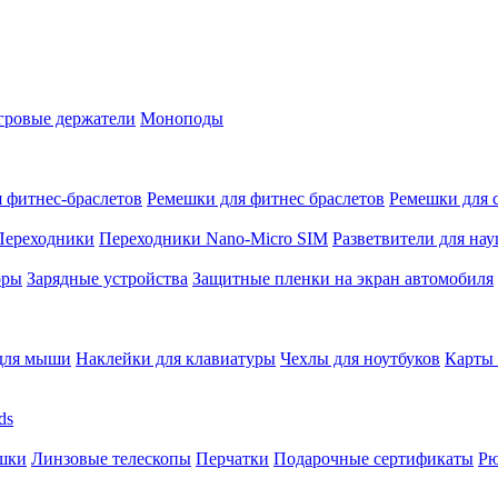
гровые держатели
Моноподы
 фитнес-браслетов
Ремешки для фитнес браслетов
Ремешки для 
Переходники
Переходники Nano-Micro SIM
Разветвители для на
оры
Зарядные устройства
Защитные пленки на экран автомобиля
для мыши
Наклейки для клавиатуры
Чехлы для ноутбуков
Карты
ds
шки
Линзовые телескопы
Перчатки
Подарочные сертификаты
Рю