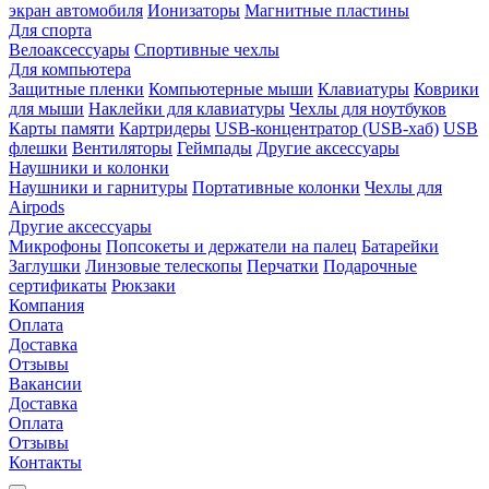
экран автомобиля
Ионизаторы
Магнитные пластины
Для спорта
Велоаксессуары
Спортивные чехлы
Для компьютера
Защитные пленки
Компьютерные мыши
Клавиатуры
Коврики
для мыши
Наклейки для клавиатуры
Чехлы для ноутбуков
Карты памяти
Картридеры
USB-концентратор (USB-хаб)
USB
флешки
Вентиляторы
Геймпады
Другие аксессуары
Наушники и колонки
Наушники и гарнитуры
Портативные колонки
Чехлы для
Airpods
Другие аксессуары
Микрофоны
Попсокеты и держатели на палец
Батарейки
Заглушки
Линзовые телескопы
Перчатки
Подарочные
сертификаты
Рюкзаки
Компания
Оплата
Доставка
Отзывы
Вакансии
Доставка
Оплата
Отзывы
Контакты