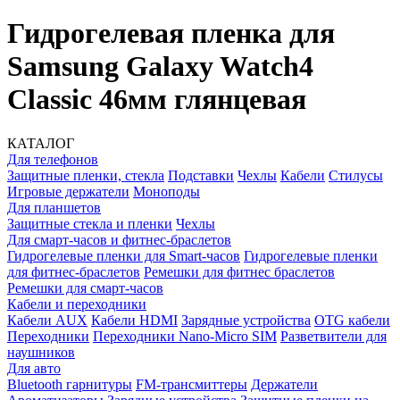
Гидрогелевая пленка для
Samsung Galaxy Watch4
Classic 46мм глянцевая
КАТАЛОГ
Для телефонов
Защитные пленки, стекла
Подставки
Чехлы
Кабели
Стилусы
Игровые держатели
Моноподы
Для планшетов
Защитные стекла и пленки
Чехлы
Для смарт-часов и фитнес-браслетов
Гидрогелевые пленки для Smart-часов
Гидрогелевые пленки
для фитнес-браслетов
Ремешки для фитнес браслетов
Ремешки для смарт-часов
Кабели и переходники
Кабели AUX
Кабели HDMI
Зарядные устройства
OTG кабели
Переходники
Переходники Nano-Micro SIM
Разветвители для
наушников
Для авто
Bluetooth гарнитуры
FM-трансмиттеры
Держатели