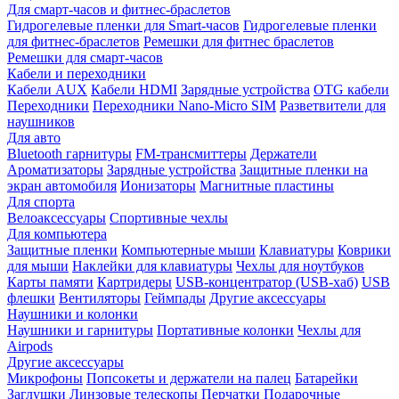
Для смарт-часов и фитнес-браслетов
Гидрогелевые пленки для Smart-часов
Гидрогелевые пленки
для фитнес-браслетов
Ремешки для фитнес браслетов
Ремешки для смарт-часов
Кабели и переходники
Кабели AUX
Кабели HDMI
Зарядные устройства
OTG кабели
Переходники
Переходники Nano-Micro SIM
Разветвители для
наушников
Для авто
Bluetooth гарнитуры
FM-трансмиттеры
Держатели
Ароматизаторы
Зарядные устройства
Защитные пленки на
экран автомобиля
Ионизаторы
Магнитные пластины
Для спорта
Велоаксессуары
Спортивные чехлы
Для компьютера
Защитные пленки
Компьютерные мыши
Клавиатуры
Коврики
для мыши
Наклейки для клавиатуры
Чехлы для ноутбуков
Карты памяти
Картридеры
USB-концентратор (USB-хаб)
USB
флешки
Вентиляторы
Геймпады
Другие аксессуары
Наушники и колонки
Наушники и гарнитуры
Портативные колонки
Чехлы для
Airpods
Другие аксессуары
Микрофоны
Попсокеты и держатели на палец
Батарейки
Заглушки
Линзовые телескопы
Перчатки
Подарочные