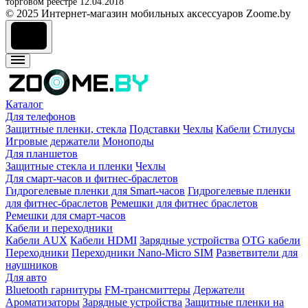
торговом реестре 12.04.2018
© 2025 Интернет-магазин мобильных аксессуаров Zoome.by
Каталог
Для телефонов
Защитные пленки, стекла
Подставки
Чехлы
Кабели
Стилусы
Игровые держатели
Моноподы
Для планшетов
Защитные стекла и пленки
Чехлы
Для смарт-часов и фитнес-браслетов
Гидрогелевые пленки для Smart-часов
Гидрогелевые пленки
для фитнес-браслетов
Ремешки для фитнес браслетов
Ремешки для смарт-часов
Кабели и переходники
Кабели AUX
Кабели HDMI
Зарядные устройства
OTG кабели
Переходники
Переходники Nano-Micro SIM
Разветвители для
наушников
Для авто
Bluetooth гарнитуры
FM-трансмиттеры
Держатели
Ароматизаторы
Зарядные устройства
Защитные пленки на