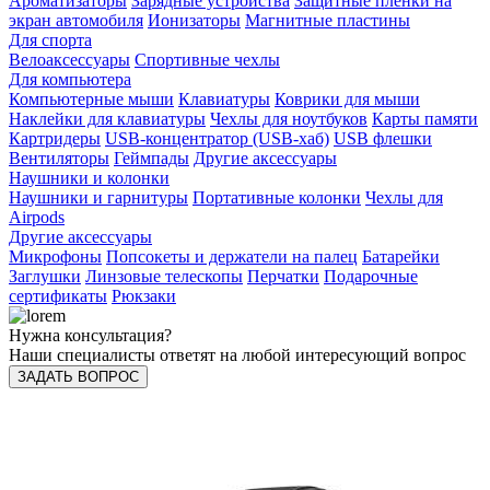
Ароматизаторы
Зарядные устройства
Защитные пленки на
экран автомобиля
Ионизаторы
Магнитные пластины
Для спорта
Велоаксессуары
Спортивные чехлы
Для компьютера
Компьютерные мыши
Клавиатуры
Коврики для мыши
Наклейки для клавиатуры
Чехлы для ноутбуков
Карты памяти
Картридеры
USB-концентратор (USB-хаб)
USB флешки
Вентиляторы
Геймпады
Другие аксессуары
Наушники и колонки
Наушники и гарнитуры
Портативные колонки
Чехлы для
Airpods
Другие аксессуары
Микрофоны
Попсокеты и держатели на палец
Батарейки
Заглушки
Линзовые телескопы
Перчатки
Подарочные
сертификаты
Рюкзаки
Нужна консультация?
Наши специалисты ответят на любой интересующий вопрос
ЗАДАТЬ ВОПРОС