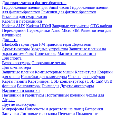
Для смарт-часов и фитнес-браслетов
Гидрогелевые пленки для Smart-часов
Гидрогелевые пленки
для фитнес-браслетов
Ремешки для фитнес браслетов
Ремешки для смарт-часов
Кабели и переходники
Кабели AUX
Кабели HDMI
Зарядные устройства
OTG кабели
Переходники
Переходники Nano-Micro SIM
Разветвители для
наушников
Для авто
Bluetooth гарнитуры
FM-трансмиттеры
Держатели
Ароматизаторы
Зарядные устройства
Защитные пленки на
экран автомобиля
Ионизаторы
Магнитные пластины
Для спорта
Велоаксессуары
Спортивные чехлы
Для компьютера
Защитные пленки
Компьютерные мыши
Клавиатуры
Коврики
для мыши
Наклейки для клавиатуры
Чехлы для ноутбуков
Карты памяти
Картридеры
USB-концентратор (USB-хаб)
USB
флешки
Вентиляторы
Геймпады
Другие аксессуары
Наушники и колонки
Наушники и гарнитуры
Портативные колонки
Чехлы для
Airpods
Другие аксессуары
Микрофоны
Попсокеты и держатели на палец
Батарейки
Заглушки
Линзовые телескопы
Перчатки
Подарочные