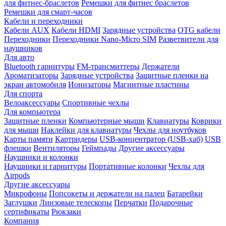
для фитнес-браслетов
Ремешки для фитнес браслетов
Ремешки для смарт-часов
Кабели и переходники
Кабели AUX
Кабели HDMI
Зарядные устройства
OTG кабели
Переходники
Переходники Nano-Micro SIM
Разветвители для
наушников
Для авто
Bluetooth гарнитуры
FM-трансмиттеры
Держатели
Ароматизаторы
Зарядные устройства
Защитные пленки на
экран автомобиля
Ионизаторы
Магнитные пластины
Для спорта
Велоаксессуары
Спортивные чехлы
Для компьютера
Защитные пленки
Компьютерные мыши
Клавиатуры
Коврики
для мыши
Наклейки для клавиатуры
Чехлы для ноутбуков
Карты памяти
Картридеры
USB-концентратор (USB-хаб)
USB
флешки
Вентиляторы
Геймпады
Другие аксессуары
Наушники и колонки
Наушники и гарнитуры
Портативные колонки
Чехлы для
Airpods
Другие аксессуары
Микрофоны
Попсокеты и держатели на палец
Батарейки
Заглушки
Линзовые телескопы
Перчатки
Подарочные
сертификаты
Рюкзаки
Компания