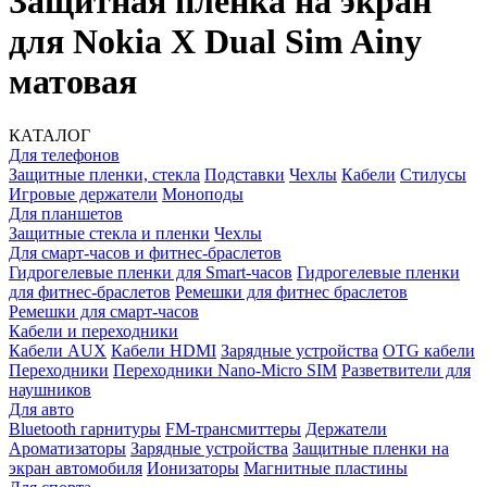
Защитная пленка на экран
для Nokia X Dual Sim Ainy
матовая
КАТАЛОГ
Для телефонов
Защитные пленки, стекла
Подставки
Чехлы
Кабели
Стилусы
Игровые держатели
Моноподы
Для планшетов
Защитные стекла и пленки
Чехлы
Для смарт-часов и фитнес-браслетов
Гидрогелевые пленки для Smart-часов
Гидрогелевые пленки
для фитнес-браслетов
Ремешки для фитнес браслетов
Ремешки для смарт-часов
Кабели и переходники
Кабели AUX
Кабели HDMI
Зарядные устройства
OTG кабели
Переходники
Переходники Nano-Micro SIM
Разветвители для
наушников
Для авто
Bluetooth гарнитуры
FM-трансмиттеры
Держатели
Ароматизаторы
Зарядные устройства
Защитные пленки на
экран автомобиля
Ионизаторы
Магнитные пластины