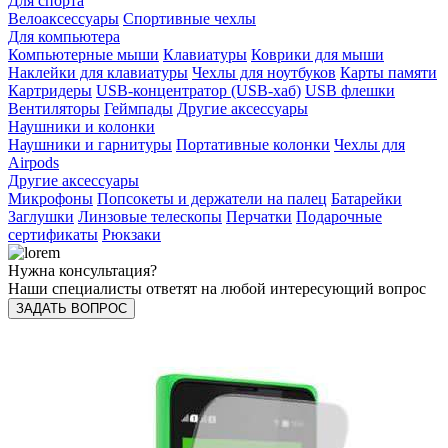
Для спорта
Велоаксессуары
Спортивные чехлы
Для компьютера
Компьютерные мыши
Клавиатуры
Коврики для мыши
Наклейки для клавиатуры
Чехлы для ноутбуков
Карты памяти
Картридеры
USB-концентратор (USB-хаб)
USB флешки
Вентиляторы
Геймпады
Другие аксессуары
Наушники и колонки
Наушники и гарнитуры
Портативные колонки
Чехлы для
Airpods
Другие аксессуары
Микрофоны
Попсокеты и держатели на палец
Батарейки
Заглушки
Линзовые телескопы
Перчатки
Подарочные
сертификаты
Рюкзаки
Нужна консультация?
Наши специалисты ответят на любой интересующий вопрос
ЗАДАТЬ ВОПРОС